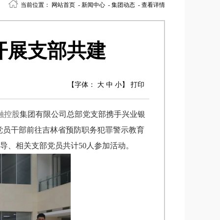
当前位置：
网站首页
-
新闻中心
-
集团动态
-
查看详情
开展支部共建
【字体：
大
中
小
】
打印
融控股
集团有限公司总部党支部携手兴业银
党员干部前往吉林省预防职务犯罪警示教育
导、相关支部党员共计50人参加活动。