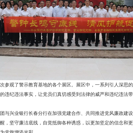
次参观了警示教育基地的各个展区。展区中，一系列引人深思的
的违纪违法事实，让党员们真切感受到法律的威严和违纪违法带
团与兴业银行长春分行在加强党建合作、共同推进党风廉政建设
醒，坚守廉洁底线，自觉抵御各种诱惑，以更加坚定的信念和更
为党旗增添光彩。