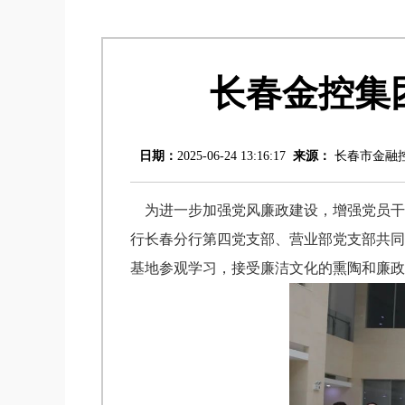
长春金控集
日期：
2025-06-24 13:16:17
来源：
长春市金融
为进一步加强党风廉政建设，增强党员干
行长春分行第四党支部、营业部党支部共同
基地参观学习，接受廉洁文化的熏陶和廉政