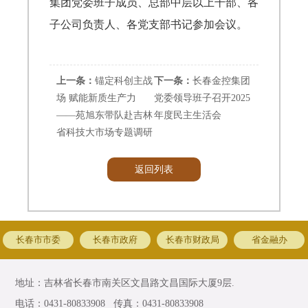
集团党委班子成员、总部中层以上干部、各
子公司负责人、各党支部书记参加会议。
上一条：
锚定科创主战
下一条：
长春金控集团
场 赋能新质生产力
党委领导班子召开2025
——苑旭东带队赴吉林
年度民主生活会
省科技大市场专题调研
返回列表
长春市市委
长春市政府
长春市财政局
省金融办
地址：吉林省长春市南关区文昌路文昌国际大厦9层.
电话：0431-80833908 传真：0431-80833908