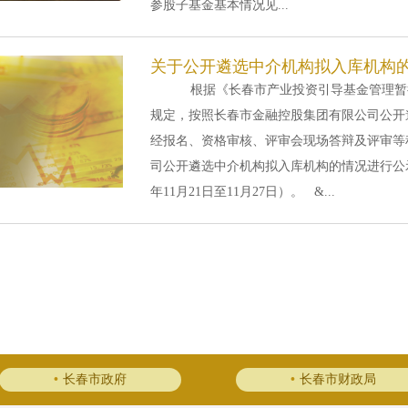
参股子基金基本情况见...
关于公开遴选中介机构拟入库机构
根据《长春市产业投资引导基金管理暂行办法
规定，按照长春市金融控股集团有限公司公开
经报名、资格审核、评审会现场答辩及评审等
司公开遴选中介机构拟入库机构的情况进行公示
年11月21日至11月27日）。 &...
•
长春市政府
•
长春市财政局