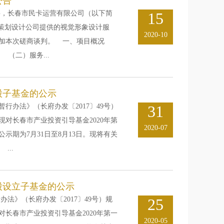
公告
，长春市民卡运营有限公司（以下简
15
告策划设计公司提供的视觉形象设计服
2020-10
参加本次磋商谈判。 一、项目概况
（二）服务...
股子基金的公示
法》（长府办发〔2017〕49号）
31
对长春市产业投资引导基金2020年第
2020-07
示期为7月31日至8月13日。现将有关
...
股设立子基金的公示
》（长府办发〔2017〕49号）规
25
长春市产业投资引导基金2020年第一
2020-05