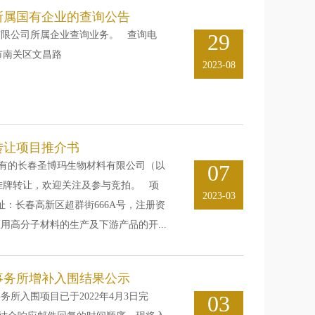
所属国有企业的查询公告
公司所属企业查询业务。 查询电
29
长春市南关区文昌路
2023-08
转让项目推介书
的长春圣博玛生物材料有限公司（以
07
公开挂牌转让，欢迎关注及参与竞拍。 项
2023-03
地址：长春高新区超群街666A号，注册资
解医用高分子材料的生产及下游产品的开...
事务所增补入围结果公示
入围项目已于2022年4月3日完
03