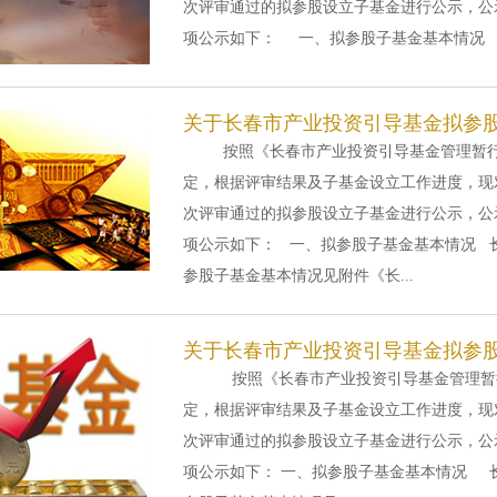
次评审通过的拟参股设立子基金进行公示，公示
项公示如下： 一、拟参股子基金基本情况 
关于长春市产业投资引导基金拟参
按照《长春市产业投资引导基金管理暂行办法
定，根据评审结果及子基金设立工作进度，现对
次评审通过的拟参股设立子基金进行公示，公示
项公示如下： 一、拟参股子基金基本情况 
参股子基金基本情况见附件《长...
关于长春市产业投资引导基金拟参
按照《长春市产业投资引导基金管理暂行办法
定，根据评审结果及子基金设立工作进度，现
次评审通过的拟参股设立子基金进行公示，公示
项公示如下： 一、拟参股子基金基本情况 