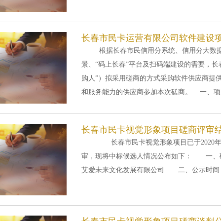
长春市民卡运营有限公司软件建设
根据长春市民信用分系统、信用分大数据系
景、“码上长春”平台及扫码端建设的需要，长
购人”）拟采用磋商的方式采购软件供应商提
和服务能力的供应商参加本次磋商。 一、项目概
长春市民卡视觉形象项目磋商评审
长春市民卡视觉形象项目已于2020年10
审，现将中标候选人情况公布如下： 一、
艾爱未来文化发展有限公司 二、公示时间 &nb