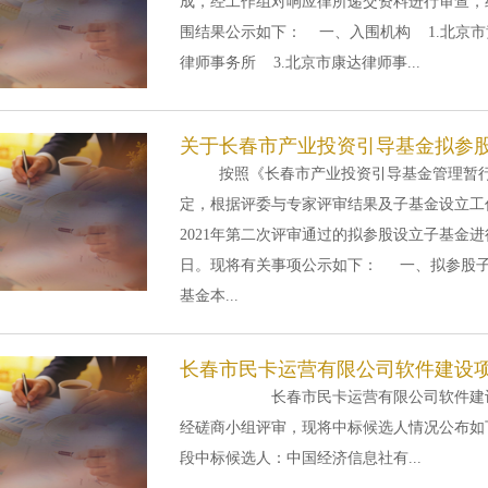
成，经工作组对响应律所递交资料进行审查，
围结果公示如下： 一、入围机构 1.北京市
律师事务所 3.北京市康达律师事...
关于长春市产业投资引导基金拟参
按照《长春市产业投资引导基金管理暂行办法
定，根据评委与专家评审结果及子基金设立工
2021年第二次评审通过的拟参股设立子基金进行
日。现将有关事项公示如下： 一、拟参股
基金本...
长春市民卡运营有限公司软件建设
长春市民卡运营有限公司软件建设项目已于
经磋商小组评审，现将中标候选人情况公
段中标候选人：中国经济信息社有...