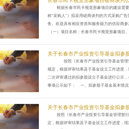
长春市民卡视觉形象项目磋商谈判
根据长春市民卡视觉形象项目的建设需要
称“采购人”）拟采用磋商谈判的方式采购广
务。欢迎具有相应资质和服务能力的供应商
（一）项目名称：长春市民卡视觉形象项目。 
关于长春市产业投资引导基金拟参
按照《长春市产业投资引导基金管理暂行办
规定，根据评审结果及子基金设立工作进度，现
二次评审通过的拟参股设立子基金进行公示，公
事项公示如下： 一、拟参股子基金基本情况 
关于长春市产业投资引导基金拟参
按照《长春市产业投资引导基金管理暂行办法
定，根据评审结果及子基金设立工作进度，现对