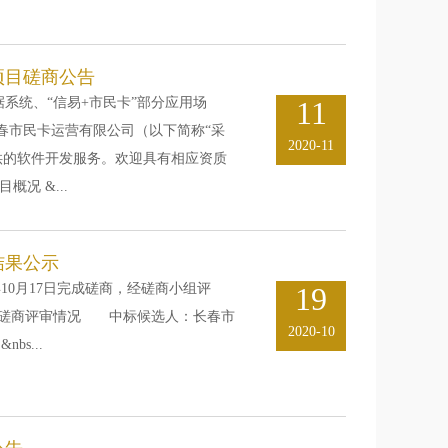
项目磋商公告
统、“信易+市民卡”部分应用场
11
春市民卡运营有限公司（以下简称“采
2020-11
供的软件开发服务。欢迎具有相应资质
况 &...
结果公示
月17日完成磋商，经磋商小组评
19
磋商评审情况 中标候选人：长春市
2020-10
s...