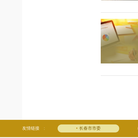
友情链接 :
•
长春市市委