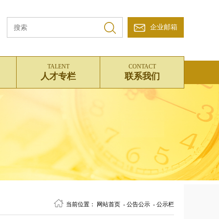
企业邮箱
TALENT
CONTACT
人才专栏
联系我们
当前位置：
网站首页
-
公告公示
-
公示栏